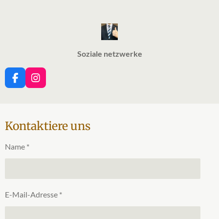
Soziale netzwerke
F
I
a
n
c
s
e
t
b
a
Kontaktiere uns
o
g
o
r
Name *
k
a
m
E-Mail-Adresse *